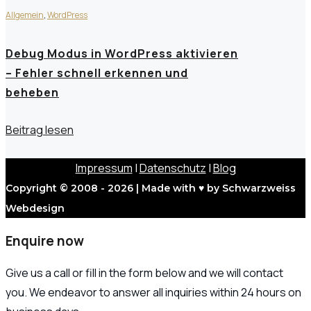
Allgemein
,
WordPress
Debug Modus in WordPress aktivieren
– Fehler schnell erkennen und
beheben
Beitrag lesen
Impressum
|
Datenschutz
|
Blog
Copyright © 2008 - 2026 | Made with ♥ by Schwarzweiss
Webdesign
Enquire now
Give us a call or fill in the form below and we will contact
you. We endeavor to answer all inquiries within 24 hours on