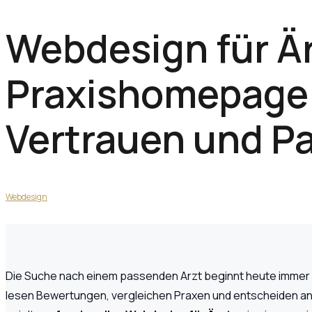
Webdesign für Är
Praxishomepage 
Vertrauen und P
Webdesign
Die Suche nach einem passenden Arzt beginnt heute immer hä
lesen Bewertungen, vergleichen Praxen und entscheiden an