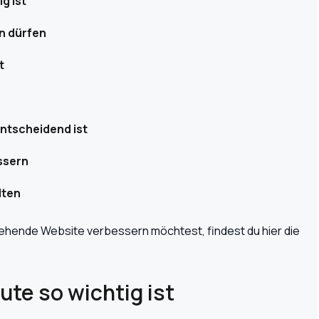
g ist
n dürfen
t
entscheidend ist
ssern
lten
hende Website verbessern möchtest, findest du hier die
te so wichtig ist